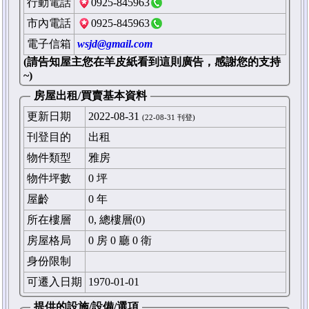
行動電話
0925-845963
市內電話
0925-845963
電子信箱
wsjd@gmail.com
(請告知屋主您在羊皮紙看到這則廣告，感謝您的支持
~)
房屋出租/買賣基本資料
更新日期
2022-08-31
(22-08-31 刊登)
刊登目的
出租
物件類型
雅房
物件坪數
0 坪
屋齡
0 年
所在樓層
0, 總樓層(0)
房屋格局
0 房 0 廳 0 衛
身份限制
可遷入日期
1970-01-01
提供的設施/設備/選項