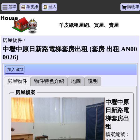
選單
羊皮紙
登入
購物車
羊皮紙租屋網、買屋、賣屋
房屋物件 /
中壢中原日新路電梯套房出租 (套房 出租 AN00
0026)
加入追蹤
房屋物件
物件特色介紹
地圖
說明
房屋檔案
中壢中原
日新路電
梯套房出
租
檔案編號 :