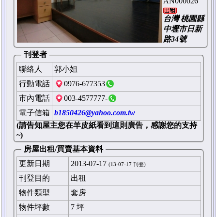
AN000026
台灣 桃園縣
中壢市日新
路34號
刊登者
聯絡人
郭小姐
行動電話
0976-677353
市內電話
003-4577777-
電子信箱
b1850426@yahoo.com.tw
(請告知屋主您在羊皮紙看到這則廣告，感謝您的支持
~)
房屋出租/買賣基本資料
更新日期
2013-07-17
(13-07-17 刊登)
刊登目的
出租
物件類型
套房
物件坪數
7 坪