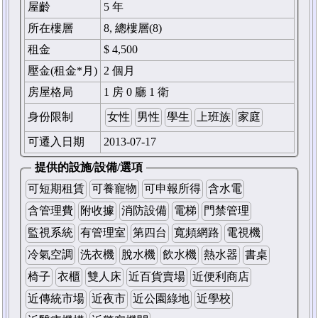
屋齡
5 年
所在樓層
8, 總樓層(8)
租金
$ 4,500
壓金(租金*月)
2 個月
房屋格局
1 房 0 廳 1 衛
身份限制
女性
男性
學生
上班族
家庭
可遷入日期
2013-07-17
提供的設施/設備/選項
可短期租賃
可養寵物
可申報所得
含水電
含管理費
附收據
消防設備
電梯
門禁管理
監視系統
有管理室
第四台
寬頻網路
電視機
冷氣空調
洗衣機
脫水機
飲水機
熱水器
書桌
椅子
衣櫃
雙人床
近百貨賣場
近便利商店
近傳統市場
近夜市
近公園綠地
近學校