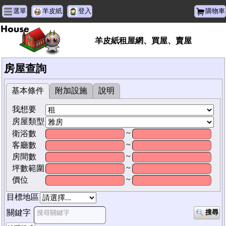
選單
羊皮紙
登入
購物車
羊皮紙租屋網、買屋、賣屋
房屋查詢
基本條件
附加設施
說明
我想要
房屋類型
~
衛浴數
~
客廳數
~
房間數
~
坪數範圍
~
價位
目標地區
關鍵字
搜尋
搜尋關鍵字