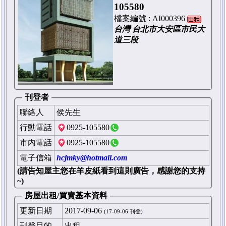
105580
檔案編號 :
AI000396
台灣 台北市大安區市民大
道三段
刊登者
聯絡人
侯先生
行動電話
0925-105580
市內電話
0925-105580
電子信箱
hcjmky@hotmail.com
(請告知屋主您在羊皮紙看到這則廣告，感謝您的支持
~)
房屋出租/買賣基本資料
更新日期
2017-09-06
(17-09-06 刊登)
刊登目的
出租